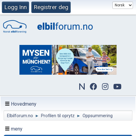
Logg Inn
Registrer deg
Hovedmeny
Elbilforum.no
►
Profilen til oprytz
►
Oppsummering
meny