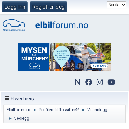
Logg Inn
Registrer deg
Hovedmeny
Elbilforum.no
►
Profilen til Rossifan46
►
Vis innlegg
►
Vedlegg