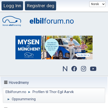
Logg Inn
Registrer deg
Hovedmeny
Elbilforum.no
►
Profilen til Thor-Egil Aarvik
►
Oppsummering