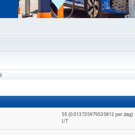
g
55 (0.013725979535812 per dag)
I/T