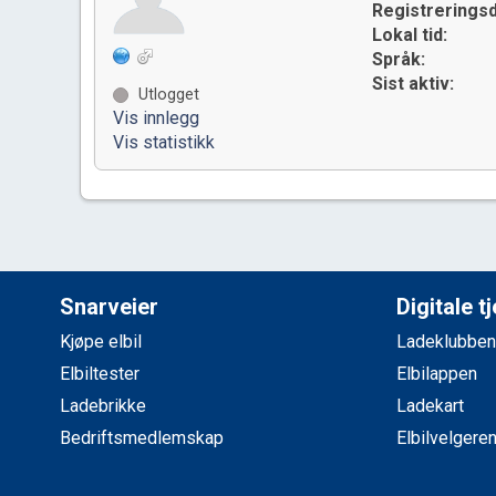
Registreringsd
Lokal tid:
Språk:
Sist aktiv:
Utlogget
Vis innlegg
Vis statistikk
Snarveier
Digitale t
Kjøpe elbil
Ladeklubben
Elbiltester
Elbilappen
Ladebrikke
Ladekart
Bedriftsmedlemskap
Elbilvelgere