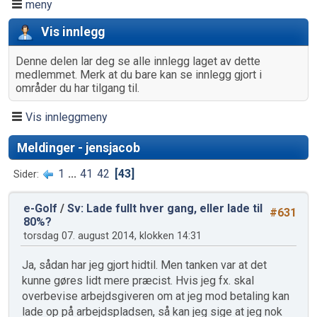
meny
Vis innlegg
Denne delen lar deg se alle innlegg laget av dette
medlemmet. Merk at du bare kan se innlegg gjort i
områder du har tilgang til.
Vis innleggmeny
Meldinger - jensjacob
1
...
41
42
43
Sider
e-Golf
/
Sv: Lade fullt hver gang, eller lade til
#631
80%?
torsdag 07. august 2014, klokken 14:31
Ja, sådan har jeg gjort hidtil. Men tanken var at det
kunne gøres lidt mere præcist. Hvis jeg fx. skal
overbevise arbejdsgiveren om at jeg mod betaling kan
lade op på arbejdspladsen, så kan jeg sige at jeg nok