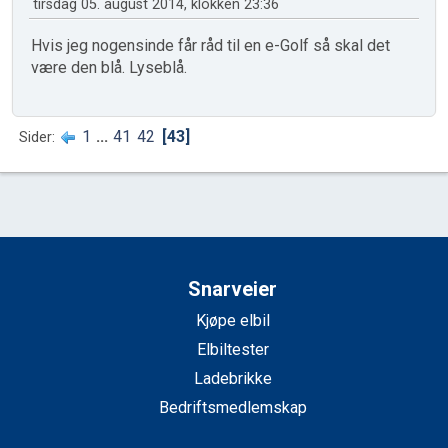
tirsdag 05. august 2014, klokken 23:36
Hvis jeg nogensinde får råd til en e-Golf så skal det
være den blå. Lyseblå.
1
...
41
42
43
Sider
Snarveier
Kjøpe elbil
Elbiltester
Ladebrikke
Bedriftsmedlemskap