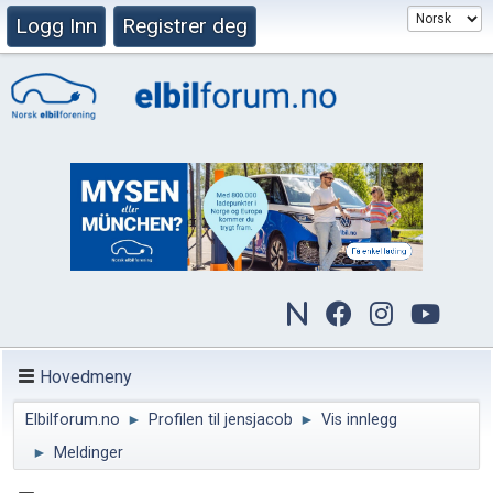
Logg Inn
Registrer deg
Hovedmeny
Elbilforum.no
►
Profilen til jensjacob
►
Vis innlegg
►
Meldinger