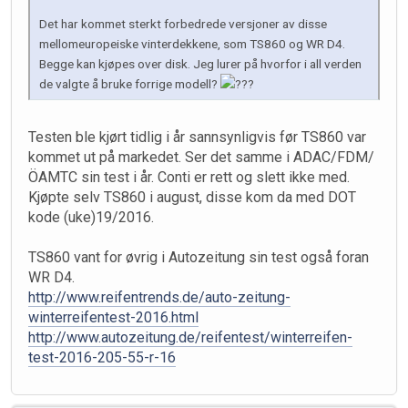
Det har kommet sterkt forbedrede versjoner av disse
mellomeuropeiske vinterdekkene, som TS860 og WR D4.
Begge kan kjøpes over disk. Jeg lurer på hvorfor i all verden
de valgte å bruke forrige modell?
Testen ble kjørt tidlig i år sannsynligvis før TS860 var
kommet ut på markedet. Ser det samme i ADAC/FDM/
ÖAMTC sin test i år. Conti er rett og slett ikke med.
Kjøpte selv TS860 i august, disse kom da med DOT
kode (uke)19/2016.
TS860 vant for øvrig i Autozeitung sin test også foran
WR D4.
http://www.reifentrends.de/auto-zeitung-
winterreifentest-2016.html
http://www.autozeitung.de/reifentest/winterreifen-
test-2016-205-55-r-16