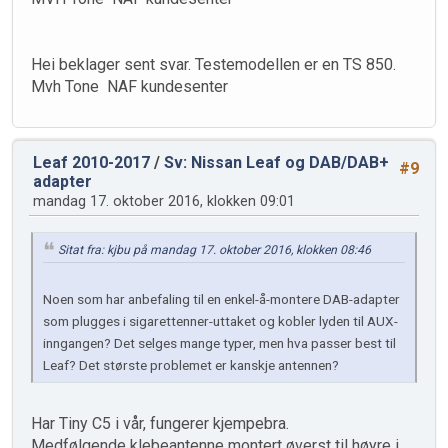
Hei beklager sent svar. Testemodellen er en TS 850.
Mvh Tone NAF kundesenter
Leaf 2010-2017
/
Sv: Nissan Leaf og DAB/DAB+
#9
adapter
mandag 17. oktober 2016, klokken 09:01
Sitat fra: kjbu på mandag 17. oktober 2016, klokken 08:46
Noen som har anbefaling til en enkel-å-montere DAB-adapter
som plugges i sigarettenner-uttaket og kobler lyden til AUX-
inngangen? Det selges mange typer, men hva passer best til
Leaf? Det største problemet er kanskje antennen?
Har Tiny C5 i vår, fungerer kjempebra.
Medfølgende klebeantenne montert øverst til høyre i