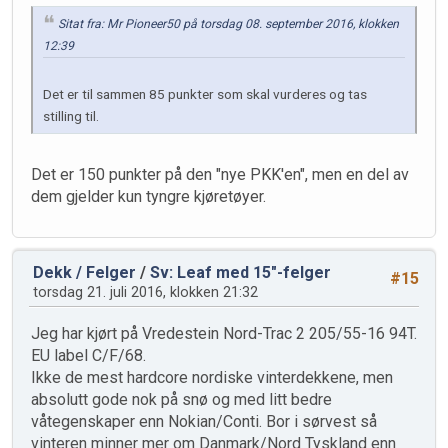
Sitat fra: Mr Pioneer50 på torsdag 08. september 2016, klokken
12:39
Det er til sammen 85 punkter som skal vurderes og tas
stilling til.
Det er 150 punkter på den "nye PKK'en", men en del av
dem gjelder kun tyngre kjøretøyer.
Dekk / Felger
/
Sv: Leaf med 15"-felger
#15
torsdag 21. juli 2016, klokken 21:32
Jeg har kjørt på Vredestein Nord-Trac 2 205/55-16 94T.
EU label C/F/68.
Ikke de mest hardcore nordiske vinterdekkene, men
absolutt gode nok på snø og med litt bedre
våtegenskaper enn Nokian/Conti. Bor i sørvest så
vinteren minner mer om Danmark/Nord Tyskland enn