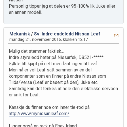
Personlig tipper jeg at delen er 95-100% lik Juke eller
en annen modell.
Mekanisk
/
Sv: Indre endeledd Nissan Leaf
#4
mandag 21. november 2016, klokken 12:17
Mulig det stemmer faktisk...
Indre styreledd heter på Nissan'sk, D8521-*****.
Søkte litt kjapt på nett men fant ingen til Leaf.
Men nå er vel Leaf satt sammen av en del
komponenter som en finner på andre Nissan som
Tiida/Versa (Leaf er basert på den), Juke etc.
Samtidig kan det tenkes at hele den elektriske servoen
er unik for Leaf.
Kanskje du finner noe om inner tie-rod på
http://www.mynissanleaf.com/
Ligger også en rack på Ebay Irland: