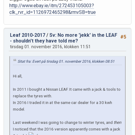
http://www.ebay.ie/itm/272453105003?
clk_rvr_id=1126972465298&rmvSB=true
Leaf 2010-2017
/
Sv: No more 'jekk' in the LEAF
#5
- shouldn't they have told me?
tirsdag 01. november 2016, klokken 11:51
Sitat fra: Evert på tirsdag 01. november 2016, klokken 08:51
Hi all,
In 2011 I bought a Nissan LEAF. It came with a jack & tools to
replace the tyres with.
In 2016 I traded it in at the same car dealer for a 30 kwh
model.
Last weekend I was going to change to winter tyres, and
then
I noticed that the 2016 version apparently comes with a jack