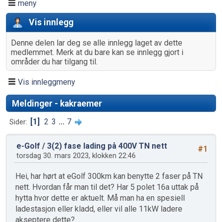
meny
Vis innlegg
Denne delen lar deg se alle innlegg laget av dette
medlemmet. Merk at du bare kan se innlegg gjort i
områder du har tilgang til.
Vis innleggmeny
Meldinger - kakraemer
1
2
3
...
7
Sider
e-Golf
/
3(2) fase lading på 400V TN nett
#1
torsdag 30. mars 2023, klokken 22:46
Hei, har hørt at eGolf 300km kan benytte 2 faser på TN
nett. Hvordan får man til det? Har 5 polet 16a uttak på
hytta hvor dette er aktuelt. Må man ha en spesiell
ladestasjon eller kladd, eller vil alle 11kW ladere
akseptere dette?