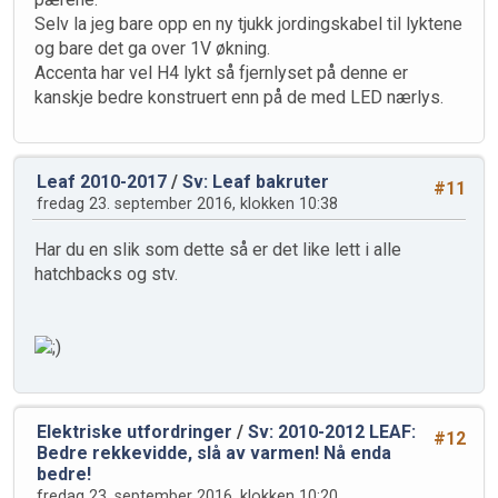
Selv la jeg bare opp en ny tjukk jordingskabel til lyktene
og bare det ga over 1V økning.
Accenta har vel H4 lykt så fjernlyset på denne er
kanskje bedre konstruert enn på de med LED nærlys.
Leaf 2010-2017
/
Sv: Leaf bakruter
#11
fredag 23. september 2016, klokken 10:38
Har du en slik som dette så er det like lett i alle
hatchbacks og stv.
Elektriske utfordringer
/
Sv: 2010-2012 LEAF:
#12
Bedre rekkevidde, slå av varmen! Nå enda
bedre!
fredag 23. september 2016, klokken 10:20