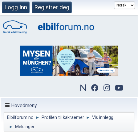
Logg Inn
Registrer deg
Hovedmeny
Elbilforum.no
►
Profilen til kakraemer
►
Vis innlegg
►
Meldinger