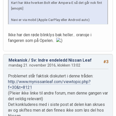
Kart har ikke hverken Bolt eller Ampera-E så det går nok fint
[emoji6]
Navi er via mobil (Apple CarPlay eller Android auto)
Ikke har den røde blinklys bak heller... oransje i
fangeren som på Opelen..
Mekanisk
/
Sv: Indre endeledd Nissan Leaf
#3
mandag 21. november 2016, klokken 13:02
Problemet står faktisk diskutert i denne tråden:
http://www.mynissanleaf.com/viewtopic.php?
f=30&t=8121
(Pleier ikke linke til andre forum, men denne gangen var
det veldig relevant)
Det konkluderes med i siste post at delen kan skrues
av og skiftes men at den finnes ikke som løs del hos
Nissan.