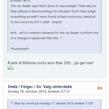
& tools!
The car dealer says that's done to save weight. Then why do
they still put in the mountings for the jack? Don't they weigh
something as well? I even found a black tools-etui, identical
to the one in my 2011 LEAF... empty!
And... isn't it common decency for the car dealer to inform me
of a change in equipment like this...?
*frustrated*!
A jack at Biltema costs less than 200,-, go get one!
Dekk / Felger
/
Sv: Valg vinterdekk
#6
tirsdag 18. oktober 2016, klokken 07:10
Sitat fra: tomrh på mandag 17. oktober 2016, klokken 17:00