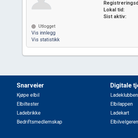
Registreringsd
Lokal tid:
Sist aktiv:
Utlogget
Vis innlegg
Vis statistikk
Snarveier
Digitale t
Kjøpe elbil
Ladeklubben
Elbiltester
Elbilappen
Ladebrikke
Ladekart
Bedriftsmedlemskap
Elbilvelgere