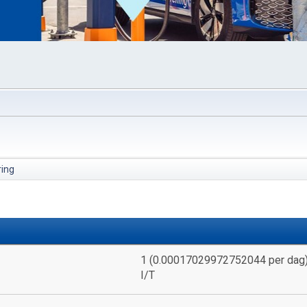
ing
1 (0.00017029972752044 per dag
I/T