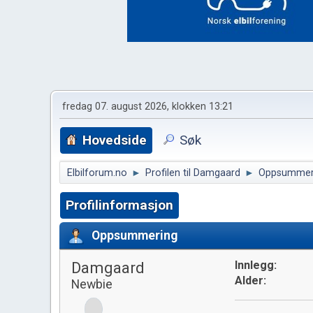
fredag 07. august 2026, klokken 13:21
Hovedside
Søk
Elbilforum.no
►
Profilen til Damgaard
►
Oppsummer
Profilinformasjon
Oppsummering
Damgaard
Innlegg:
Alder:
Newbie