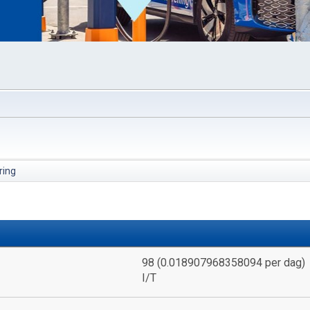
ing
98 (0.018907968358094 per dag)
I/T