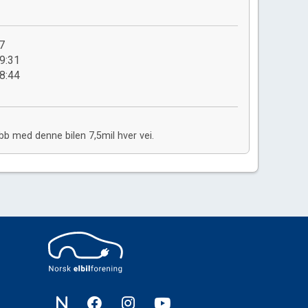
7
9:31
8:44
bb med denne bilen 7,5mil hver vei.