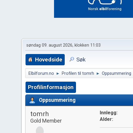
søndag 09. august 2026, klokken 11:03
Hovedside
Søk
Elbilforum.no
►
Profilen til tomrh
►
Oppsummering
Profilinformasjon
Oppsummering
tomrh
Innlegg:
Alder:
Gold Member