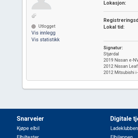
Lokasjon:
Registreringsd
Utlogget
Lokal tid:
Vis innlegg
Vis statistikk
Signatur:
Stjørdal
2019 Nissan e-N
2012 Nissan Leaf
2012 Mitsubishi i
Snarveier
Digitale t
Kjøpe elbil
Ladeklubben
Elbiltester
Elbilappen