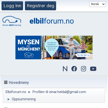
Logg Inn
Registrer deg
Hovedmeny
Elbilforum.no
►
Profilen til einar.heldal@gmail.com
►
Oppsummering