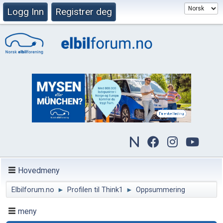
Logg Inn
Registrer deg
Hovedmeny
Elbilforum.no
►
Profilen til Think1
►
Oppsummering
meny