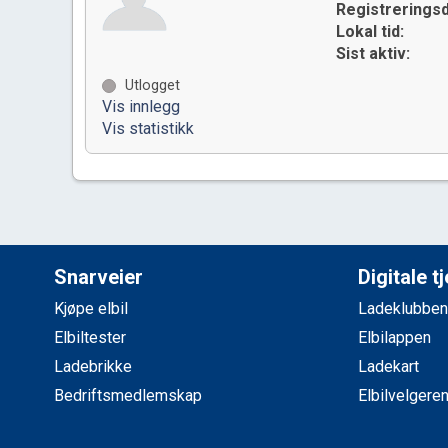
Registreringsd
Lokal tid:
Sist aktiv:
Utlogget
Vis innlegg
Vis statistikk
Snarveier
Digitale t
Kjøpe elbil
Ladeklubben
Elbiltester
Elbilappen
Ladebrikke
Ladekart
Bedriftsmedlemskap
Elbilvelgere