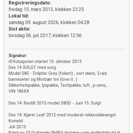
Registreringsdato:
fredag 15. mars 2013, klokken 23:25
Lokal tid:
søndag 09. august 2026, klokken 04:28
Sist aktiv:
torsdag 06. juli 2017, klokken 12:56
Signatur:
rEVolusjonen startet 15. oktober 2013
Des 14 SOLGT med sorg:
Model S85 - Dolphin Grey (foliert) , sort skinn, 3.rad
barneseter og Morbær tre (love it...)
Sikkerhetspakke, lyspakke, Techpakke, luft , p-sens, ..
VIN 186XX
Des 14: Bestilt 2015 model S85D - Juni 15: Solgt
Des 14: Kjører Leaf 2012 med moderat rekkeviddeangst
Konebil
Juli 2015:
Kjøpt ny 15`Outlander PHIEV Instyle+ som midlertidig bil til