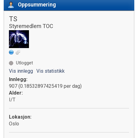
Oppsummering
TS
Styremedlem TOC
Utlogget
Vis innlegg
Vis statistikk
Innlegg:
907 (0.18532897425419 per dag)
Alder:
I/T
Lokasjon:
Oslo