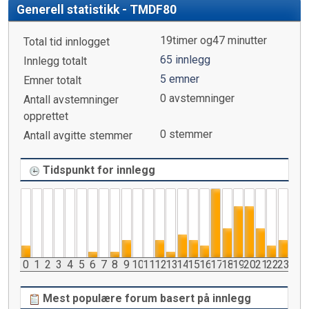
Generell statistikk - TMDF80
19timer og47 minutter
Total tid innlogget
65 innlegg
Innlegg totalt
5 emner
Emner totalt
0 avstemninger
Antall avstemninger
opprettet
0 stemmer
Antall avgitte stemmer
Tidspunkt for innlegg
0
1
2
3
4
5
6
7
8
9
10
11
12
13
14
15
16
17
18
19
20
21
22
23
Mest populære forum basert på innlegg