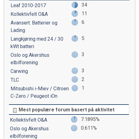
34
Leaf 2010-2017
11
Kollektivfelt O&A
6
Avansert: Batterier og
Lading
5
Langkjøring med 24 / 30
kWt batteri
3
Oslo og Akershus
elbilforening
3
Carwing
2
TLC
1
Mitsubishi i-Miev / Citroen
C-Zero / Peugeot iOn
Mest populære forum basert på aktivitet
7.1895%
Kollektivfelt O&A
0.611%
Oslo og Akershus
elbilforening