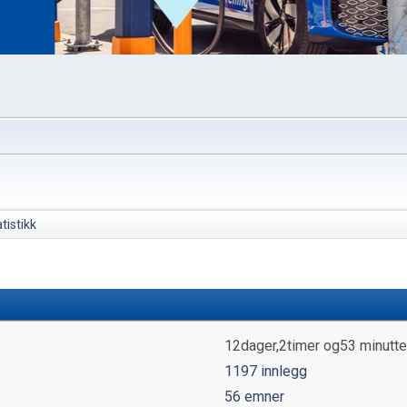
tistikk
12dager,2timer og53 minutte
1197 innlegg
56 emner