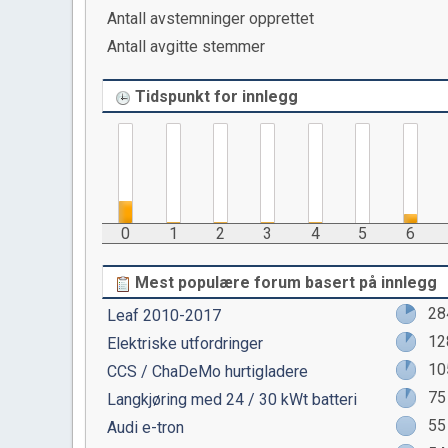
Antall avstemninger opprettet
Antall avgitte stemmer
Tidspunkt for innlegg
0
1
2
3
4
5
6
Mest populære forum basert på innlegg
28
Leaf 2010-2017
12
Elektriske utfordringer
10
CCS / ChaDeMo hurtigladere
75
Langkjøring med 24 / 30 kWt batteri
55
Audi e-tron