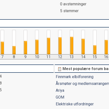
0 avstemninger
5 stemmer
7
8
9
10
11
12
13
14
15
16
Mest populære forum base
4
Finnmark elbilforening
8
Årsmøter og medlemsarrange
5
Ariya
GOM
Elektriske utfordringer