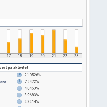
17
18
19
20
21
22
23
rt på aktivitet
21.0526%
7.5472%
ment
4.0453%
3.9683%
2.3214%