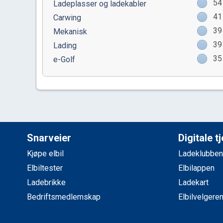
54
Ladeplasser og ladekabler
41
Carwing
39
Mekanisk
39
Lading
35
e-Golf
Snarveier
Digitale t
Kjøpe elbil
Ladeklubben
Elbiltester
Elbilappen
Ladebrikke
Ladekart
Bedriftsmedlemskap
Elbilvelgere