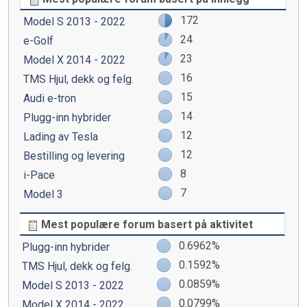
172
Model S 2013 - 2022
24
e-Golf
23
Model X 2014 - 2022
16
TMS Hjul, dekk og felg.
15
Audi e-tron
14
Plugg-inn hybrider
12
Lading av Tesla
12
Bestilling og levering
8
i-Pace
7
Model 3
Mest populære forum basert på aktivitet
0.6962%
Plugg-inn hybrider
0.1592%
TMS Hjul, dekk og felg.
0.0859%
Model S 2013 - 2022
0.0799%
Model X 2014 - 2022