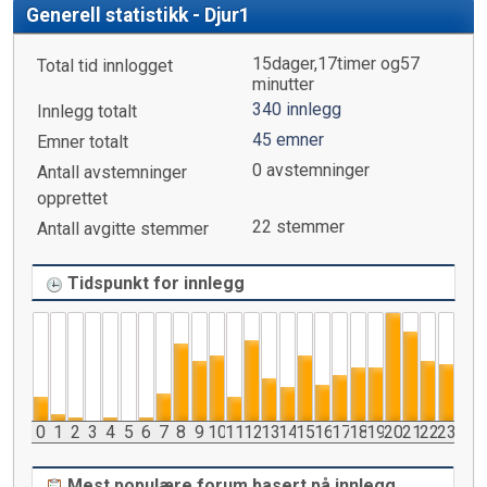
Generell statistikk - Djur1
15dager,17timer og57
Total tid innlogget
minutter
340 innlegg
Innlegg totalt
45 emner
Emner totalt
0 avstemninger
Antall avstemninger
opprettet
22 stemmer
Antall avgitte stemmer
Tidspunkt for innlegg
0
1
2
3
4
5
6
7
8
9
10
11
12
13
14
15
16
17
18
19
20
21
22
23
Mest populære forum basert på innlegg