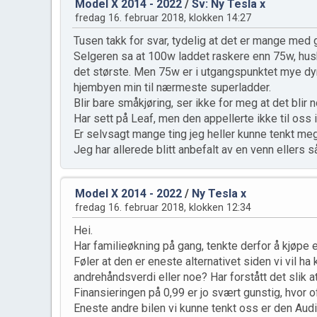
Model X 2014 - 2022
/
Sv: Ny Tesla x
fredag 16. februar 2018, klokken 14:27
Tusen takk for svar, tydelig at det er mange me
Selgeren sa at 100w laddet raskere enn 75w, hus
det største. Men 75w er i utgangspunktet mye dyr
hjembyen min til nærmeste superladder.
Blir bare småkjøring, ser ikke for meg at det blir
Har sett på Leaf, men den appellerte ikke til oss i 
Er selvsagt mange ting jeg heller kunne tenkt meg
Jeg har allerede blitt anbefalt av en venn ellers 
Model X 2014 - 2022
/
Ny Tesla x
fredag 16. februar 2018, klokken 12:34
Hei.
Har familieøkning på gang, tenkte derfor å kjøpe
Føler at den er eneste alternativet siden vi vil h
andrehåndsverdi eller noe? Har forstått det slik 
Finansieringen på 0,99 er jo svært gunstig, hvor o
Eneste andre bilen vi kunne tenkt oss er den Audi