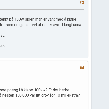
#3
 tenkt på 100w siden man er vant med å kjøpe
t som er igjen er vel at det er svært langt unna
osv.
en..
#4
det noe poeng i å kjøpe 100kw? Er det bedre
 nesten 150.000 var litt drøy for 10 mil ekstra?