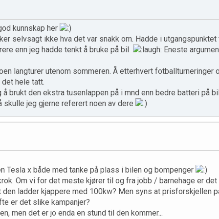
d god kunnskap her
ker selvsagt ikke hva det var snakk om. Hadde i utgangspunktet
ere enn jeg hadde tenkt å bruke på bil
Eneste argumente
 noen langturer utenom sommeren. Å etterhvert fotballturneringer 
det hele tatt.
 å brukt den ekstra tusenlappen på i mnd enn bedre batteri på bil
så skulle jeg gjerne referert noen av dere
 en Tesla x både med tanke på plass i bilen og bompenger
a krok. Om vi for det meste kjører til og fra jobb / barnehage er 
at den ladder kjappere med 100kw? Men syns at prisforskjellen på
fte er det slike kampanjer?
en, men det er jo enda en stund til den kommer...