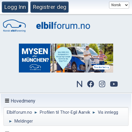
Logg Inn
Registrer deg
Hovedmeny
Elbilforum.no
►
Profilen til Thor-Egil Aarvik
►
Vis innlegg
►
Meldinger