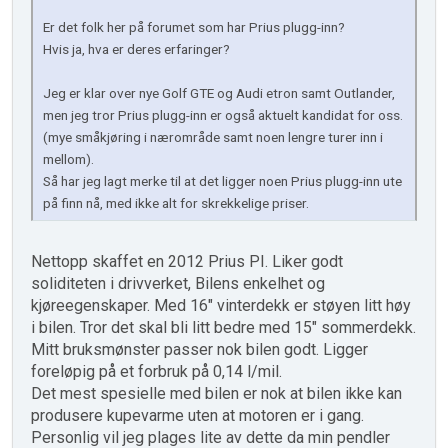
Er det folk her på forumet som har Prius plugg-inn?
Hvis ja, hva er deres erfaringer?
Jeg er klar over nye Golf GTE og Audi etron samt Outlander,
men jeg tror Prius plugg-inn er også aktuelt kandidat for oss.
(mye småkjøring i nærområde samt noen lengre turer inn i
mellom).
Så har jeg lagt merke til at det ligger noen Prius plugg-inn ute
på finn nå, med ikke alt for skrekkelige priser.
Nettopp skaffet en 2012 Prius PI. Liker godt
soliditeten i drivverket, Bilens enkelhet og
kjøreegenskaper. Med 16" vinterdekk er støyen litt høy
i bilen. Tror det skal bli litt bedre med 15" sommerdekk.
Mitt bruksmønster passer nok bilen godt. Ligger
foreløpig på et forbruk på 0,14 l/mil.
Det mest spesielle med bilen er nok at bilen ikke kan
produsere kupevarme uten at motoren er i gang.
Personlig vil jeg plages lite av dette da min pendler