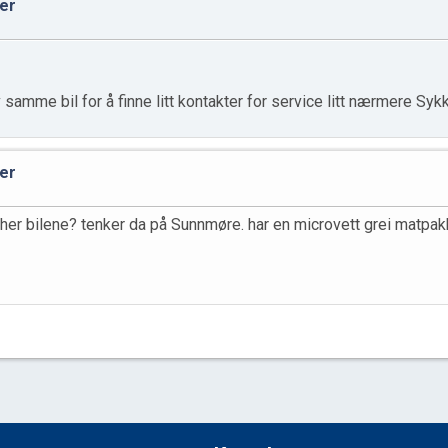
ger
samme bil for å finne litt kontakter for service litt nærmere Syk
ger
her bilene? tenker da på Sunnmøre. har en microvett grei matpakk