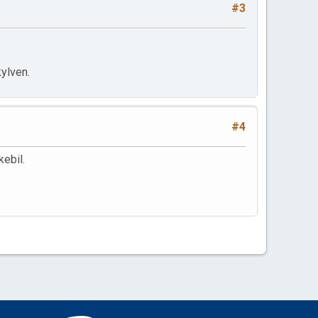
#3
kylven.
#4
ebil.