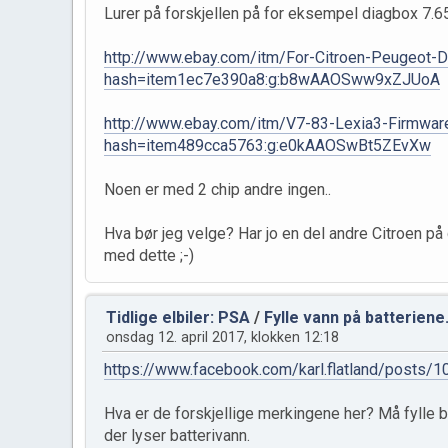
Lurer på forskjellen på for eksempel diagbox 7.6
http://www.ebay.com/itm/For-Citroen-Peugeot
hash=item1ec7e390a8:g:b8wAAOSww9xZJUoA
http://www.ebay.com/itm/V7-83-Lexia3-Firmw
hash=item489cca5763:g:e0kAAOSwBt5ZEvXw
Noen er med 2 chip andre ingen..
Hva bør jeg velge? Har jo en del andre Citroen på 
med dette ;-)
Tidlige elbiler: PSA
/
Fylle vann på batteriene
onsdag 12. april 2017, klokken 12:18
https://www.facebook.com/karl.flatland/posts
Hva er de forskjellige merkingene her? Må fylle b
der lyser batterivann.