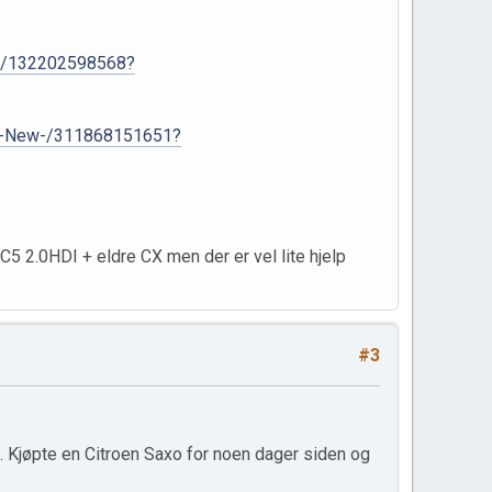
p-/132202598568?
ot-New-/311868151651?
C5 2.0HDI + eldre CX men der er vel lite hjelp
#3
e. Kjøpte en Citroen Saxo for noen dager siden og