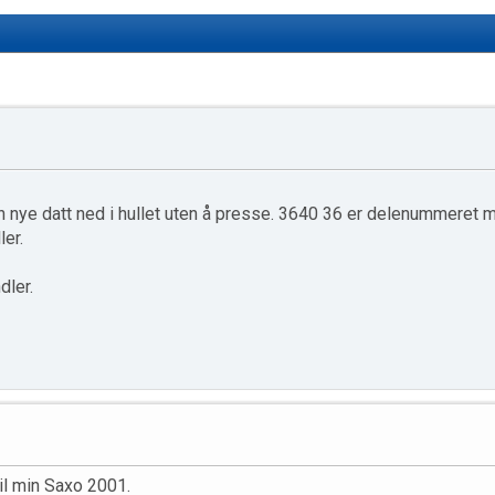
n nye datt ned i hullet uten å presse. 3640 36 er delenummere
ler.
dler.
til min Saxo 2001.