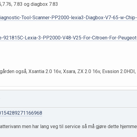
5,7.76, 7.83 og diagbox 7.83
-Diagnostic-Tool-Scanner-PP2000-lexia3-Diagbox-V7-65-w-Chi
are-921815C-Lexia-3-PP2000-V48-V25-For-Citroen-For-Peuge
gården også, Xsantia 2.0 16v, Xsara, ZX 2.0 16v, Evasion 2.0HDI, 
.
/10154289271166968
atterivann men har lang veg til service så må gjøre dette hjemm