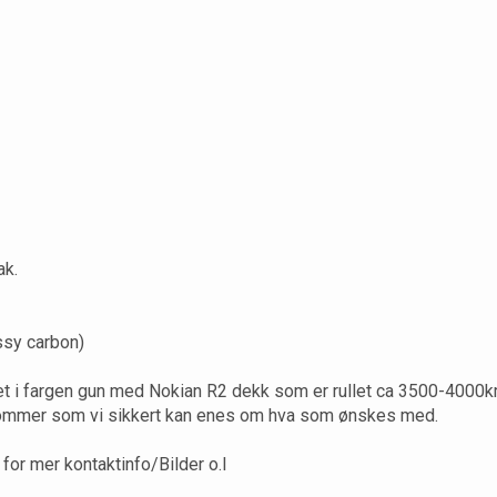
ak.
ossy carbon)
llet i fargen gun med Nokian R2 dekk som er rullet ca 3500-4000k
sommer som vi sikkert kan enes om hva som ønskes med.
or mer kontaktinfo/Bilder o.l