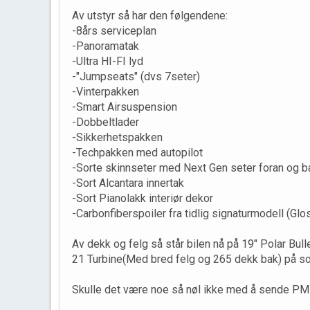
Av utstyr så har den følgendene:
-8års serviceplan
-Panoramatak
-Ultra HI-FI lyd
-"Jumpseats" (dvs 7seter)
-Vinterpakken
-Smart Airsuspension
-Dobbeltlader
-Sikkerhetspakken
-Techpakken med autopilot
-Sorte skinnseter med Next Gen seter foran og b
-Sort Alcantara innertak
-Sort Pianolakk interiør dekor
-Carbonfiberspoiler fra tidlig signaturmodell (Gl
Av dekk og felg så står bilen nå på 19" Polar Bu
21 Turbine(Med bred felg og 265 dekk bak) på 
Skulle det være noe så nøl ikke med å sende PM f