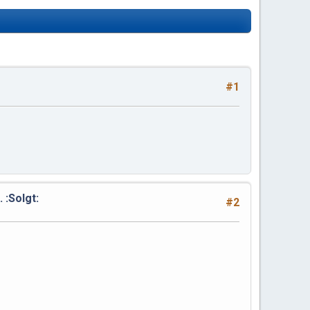
#1
 :Solgt:
#2