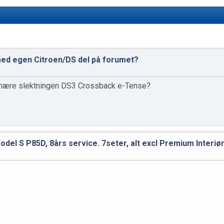
med egen Citroen/DS del på forumet?
n nære slektningen DS3 Crossback e-Tense?
odel S P85D, 8års service. 7seter, alt excl Premium Interiør.