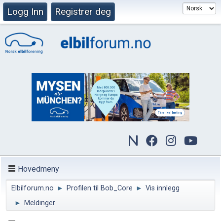
Logg Inn
Registrer deg
Hovedmeny
Elbilforum.no
►
Profilen til Bob_Core
►
Vis innlegg
►
Meldinger