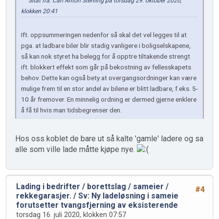
Sitat fra: Carl Anton Stenling på torsdag 29. oktober 2020,
klokken 20:41
Ift. oppsummeringen nedenfor så skal det vel legges til at
pga. at ladbare biler blir stadig vanligere i boligselskapene,
så kan nok styret ha belegg for å opptre tiltakende strengt
ift. blokkert effekt som går på bekostning av fellesskapets
behov. Dette kan også bety at overgangsordninger kan være
mulige frem til en stor andel av bilene er blitt ladbare, f.eks. 5-
10 år fremover. En minnelig ordning er dermed gjerne enklere
å få til hvis man tidsbegrenser den.
Hos oss koblet de bare ut så kalte 'gamle' ladere og sa
alle som ville lade måtte kjøpe nye.
Lading i bedrifter / borettslag / sameier /
#4
rekkegarasjer.
/
Sv: Ny ladeløsning i sameie
forutsetter tvangsfjerning av eksisterende
torsdag 16. juli 2020, klokken 07:57