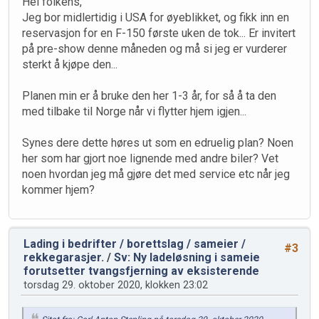
Hei folkens,
Jeg bor midlertidig i USA for øyeblikket, og fikk inn en
reservasjon for en F-150 første uken de tok... Er invitert
på pre-show denne måneden og må si jeg er vurderer
sterkt å kjøpe den...
Planen min er å bruke den her 1-3 år, for så å ta den
med tilbake til Norge når vi flytter hjem igjen...
Synes dere dette høres ut som en edruelig plan? Noen
her som har gjort noe lignende med andre biler? Vet
noen hvordan jeg må gjøre det med service etc når jeg
kommer hjem?
Lading i bedrifter / borettslag / sameier /
#3
rekkegarasjer.
/
Sv: Ny ladeløsning i sameie
forutsetter tvangsfjerning av eksisterende
torsdag 29. oktober 2020, klokken 23:02