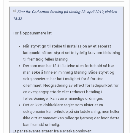
Sitat fra: Carl Anton Stenling på tirsdag 23. april 2019, klokken
18:32
For å oppsummere litt:
Når styret gir tillatelse til installasjon av et separat
ladepunkt så bør styret sette tydelig krav om tilslutning
til fremtidig felles løsning.
Dersom man har fått tillatelse uten forbehold så bør
man søke å finne en minnelig løsning. Både styret og
seksjonseieren har hatt mulighet for å forutse
dilemmaet. Nedgradering av effekt for ladepunktet for
en overgangsperiode eller redusert betaling i
fellesløsningen kan være minnelige ordninger.
Det er ikke klokkeklare regler som tilsier at en
seksjonseier kan tviholde på sin ladeløsning, men heller
ikke gitt at sameiet kan pålegge fjerning der hvor dette
kan fremstå urimelig.
Et par relevante sitater fra eierseksjonsloven: