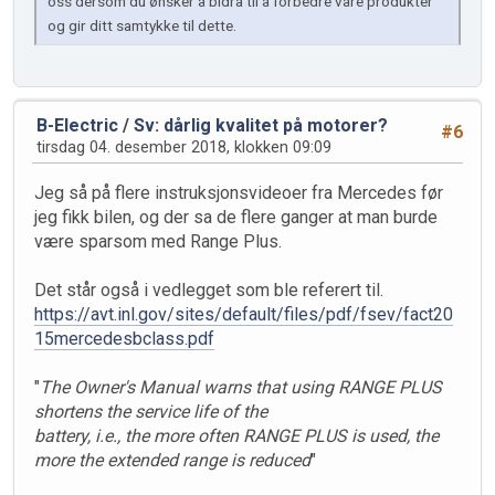
oss dersom du ønsker å bidra til å forbedre våre produkter
og gir ditt samtykke til dette.
B-Electric
/
Sv: dårlig kvalitet på motorer?
#6
tirsdag 04. desember 2018, klokken 09:09
Jeg så på flere instruksjonsvideoer fra Mercedes før
jeg fikk bilen, og der sa de flere ganger at man burde
være sparsom med Range Plus.
Det står også i vedlegget som ble referert til.
https://avt.inl.gov/sites/default/files/pdf/fsev/fact20
15mercedesbclass.pdf
"
The Owner's Manual warns that using RANGE PLUS
shortens the service life of the
battery, i.e., the more often RANGE PLUS is used, the
more the extended range is reduced
"