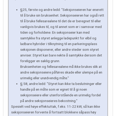
§25, første og andre ledd: "Seksjonseieren har enerett
til å bruke sin bruksenhet. Seksjonseieren har også rett
til å bruke fellesarealene til det de er beregnet til eller
vanligvis brukes til, og til annet som er i samsvar med
tiden og forholdene. En seksjonseier kan med
samtykke fra styret anlegge ladepunkt for elbil og
ladbare hybrider i tilknytning til en parkeringsplass
seksjonen disponerer, eller andre steder som styret
anviser. Styret kan bare nekte å samtykke dersom det
foreligger en saklig grunn.
Bruksenheten og fellesarealene må ikke brukes slik at
andre seksjonseiere påføres skade eller ulempe på en
urimelig eller unødvendig måte."
§ 58, andre ledd: "Styret kan ikke ta beslutninger eller
handle på en måte som er egnet til å gi noen
seksjonseiere eller utenforstående en urimelig fordel
på andre seksjonseieres bekostning."
Spesielt ved høye effektuttak, f.eks. 11-22 kW, så kan ikke
seksjonseieren forvente å fortsatt blokkere såpass høy