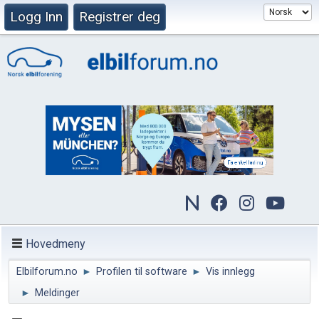
Logg Inn
Registrer deg
Hovedmeny
Elbilforum.no
►
Profilen til software
►
Vis innlegg
►
Meldinger