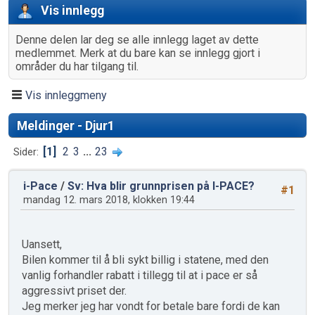
Vis innlegg
Denne delen lar deg se alle innlegg laget av dette
medlemmet. Merk at du bare kan se innlegg gjort i
områder du har tilgang til.
Vis innleggmeny
Meldinger - Djur1
1
2
3
...
23
Sider
i-Pace
/
Sv: Hva blir grunnprisen på I-PACE?
#1
mandag 12. mars 2018, klokken 19:44
Uansett,
Bilen kommer til å bli sykt billig i statene, med den
vanlig forhandler rabatt i tillegg til at i pace er så
aggressivt priset der.
Jeg merker jeg har vondt for betale bare fordi de kan