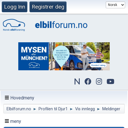
Logg Inn
Registrer deg
Hovedmeny
Elbilforum.no
►
Profilen til Djur1
►
Vis innlegg
►
Meldinger
meny