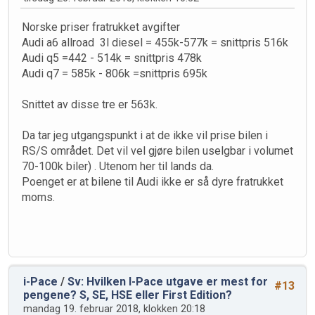
Norske priser fratrukket avgifter
Audi a6 allroad 3l diesel = 455k-577k = snittpris 516k
Audi q5 =442 - 514k = snittpris 478k
Audi q7 = 585k - 806k =snittpris 695k
Snittet av disse tre er 563k.
Da tar jeg utgangspunkt i at de ikke vil prise bilen i
RS/S området. Det vil vel gjøre bilen uselgbar i volumet
70-100k biler) . Utenom her til lands da.
Poenget er at bilene til Audi ikke er så dyre fratrukket
moms.
i-Pace
/
Sv: Hvilken I-Pace utgave er mest for
#13
pengene? S, SE, HSE eller First Edition?
mandag 19. februar 2018, klokken 20:18