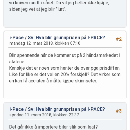
vri kniven rundt i såret. Da vil jeg heller ikke kjøpe,
siden jeg vet at jeg blir "lurt".
i-Pace
/
Sv: Hva blir grunnprisen på I-PACE?
#2
mandag 12. mars 2018, klokken 07:10
Blir spennende når de kommer ut på 2.håndsmarkedet i
statene.
Kanskje det er noen som henter de over pga prisdiffen.
Like for like er det vel en 20% forskjell? Det virker som
en kan få acc uten å måtte kjøpe skinnseter.
i-Pace
/
Sv: Hva blir grunnprisen på I-PACE?
#3
søndag 11. mars 2018, klokken 22:37
Det går ikke å importere biler slik som leaf?