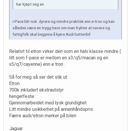
har kjøpt seg en.
I-Pace blir nok dyrere og mindre praktisk enn e-tron og kan
således være en trygg havn om man frykter at navere og
fattigfolk skal begynne å kjøre Audi batteribil
Relativt til etron virker den som en halv klasse mindre (
litt som f-pace er mellom en x3/q5/macan og en
x5/q7/cayenne) enn e tron .
Så for meg så ser det slik ut:
Etron
700k inkludert ekstrautstyr
hengerfeste
Gjennomarbeidet med tysk grundighet
Litt mindre usikkerhet på annenhåndspris
Færre audi/etron merker på bilen
Jaguar