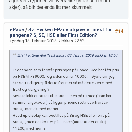
aggressivt /prisen vil overraske (vi får se om det
skjer), så blir det enda litt mer skummelt
i-Pace
/
Sv: Hvilken I-Pace utgave er mest for
#14
pengene? S, SE, HSE eller First Edition?
søndag 18. februar 2018, klokken 22:53
Sitat fra: GreenBeHH på lørdag 03. februar 2018, klokken 18:54
Er det noen som forstår prisingen på I-pace. Jeg har fått pris
på HSE til 789000,- og siden den er 10000,- høyere enn jeg
har sett tidligere på dette forumet så må dette være med
frakt og klargjøring ?
Metalic lakk er priset til 10000,-, men på F-Pace (som har
samme fargekoder) så ligger prisene rett i overkant av
9000,- men da med moms.
Head-up display kan bestilles på SE og HSE til en pris på
5000,- , men det koster på E-Pace (antar at det er likt)
11200, med moms.