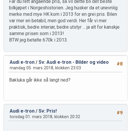
Får du rett angående pris, så vil dette bli det beste
bilkjøpet i Norgeshistorien. Jeg husker da et unevnlig
merke med mye HK kom i 2013 for en grei pris. Bilen
var mer en betabil, men god verdi. Her får vi mer
praktisk, bedre interiør, bedre utstyr ... ja alt for kanskje
samme prisen som i 2013!
BTW jeg betalte 670k i 2013.
Audi e-tron
/
Sv: Audi e-tron - Bilder og video
#8
mandag 05. mars 2018, klokken 23:03
Bakluka går ikke så langt ned?
Audi e-tron
/
Sv: Pris!
#9
torsdag 01. mars 2018, klokken 20:32