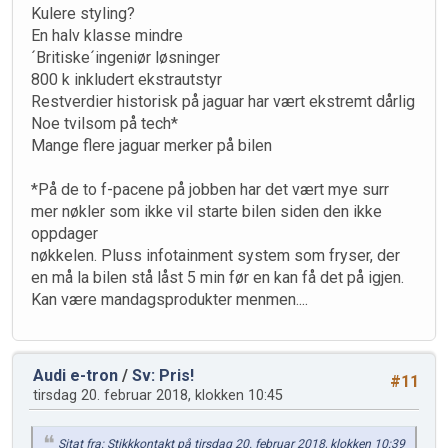
Kulere styling?
En halv klasse mindre
´Britiske´ingeniør løsninger
800 k inkludert ekstrautstyr
Restverdier historisk på jaguar har vært ekstremt dårlig
Noe tvilsom på tech*
Mange flere jaguar merker på bilen
*På de to f-pacene på jobben har det vært mye surr
mer nøkler som ikke vil starte bilen siden den ikke
oppdager
nøkkelen. Pluss infotainment system som fryser, der
en må la bilen stå låst 5 min før en kan få det på igjen.
Kan være mandagsprodukter menmen....
Audi e-tron
/
Sv: Pris!
#11
tirsdag 20. februar 2018, klokken 10:45
Sitat fra: Stikkkontakt på tirsdag 20. februar 2018, klokken 10:39