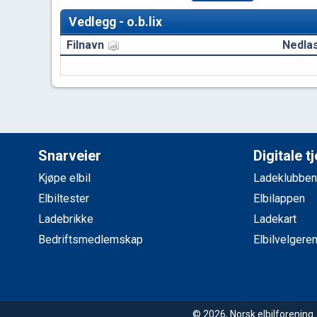
Vedlegg - o.b.lix
Filnavn
Nedlas
Snarveier
Digitale t
Kjøpe elbil
Ladeklubben
Elbiltester
Elbilappen
Ladebrikke
Ladekart
Bedriftsmedlemskap
Elbilvelgere
© 2026, Norsk elbilforenin