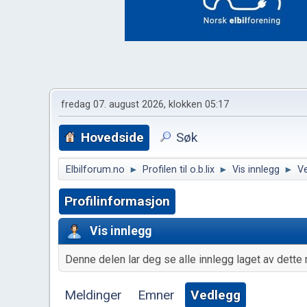
fredag 07. august 2026, klokken 05:17
Hovedside
Søk
Elbilforum.no
►
Profilen til o.b.lix
►
Vis innlegg
►
V
Profilinformasjon
Vis innlegg
Denne delen lar deg se alle innlegg laget av dette 
Meldinger
Emner
Vedlegg