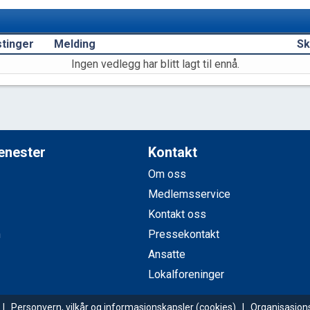
tinger
Melding
Sk
Ingen vedlegg har blitt lagt til ennå.
jenester
Kontakt
Om oss
Medlemsservice
Kontakt oss
n
Pressekontakt
Ansatte
Lokalforeninger
g |
Personvern, vilkår og informasjonskapsler
(cookies) | Organisasjo