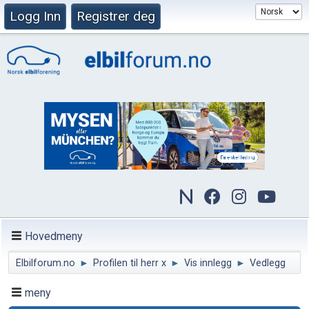
Logg Inn
Registrer deg
Hovedmeny
Elbilforum.no
►
Profilen til herr x
►
Vis innlegg
►
Vedlegg
meny