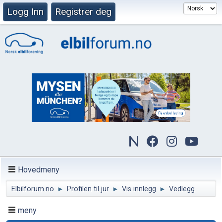
Logg Inn
Registrer deg
Hovedmeny
Elbilforum.no
►
Profilen til jur
►
Vis innlegg
►
Vedlegg
meny