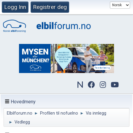
Logg Inn
Registrer deg
Hovedmeny
Elbilforum.no
►
Profilen til nofuelno
►
Vis innlegg
►
Vedlegg