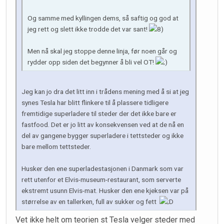
Og samme med kyllingen dems, så saftig og god at
jeg rett og slett ikke trodde det var sant!
Men nå skal jeg stoppe denne linja, før noen går og
rydder opp siden det begynner å bli vel OT!
Jeg kan jo dra det litt inn i trådens mening med å si at jeg
synes Tesla har blitt flinkere til å plassere tidligere
fremtidige superladere til steder der det ikke bare er
fastfood. Det er jo litt av konsekvensen ved at de nå en
del av gangene bygger superladere i tettsteder og ikke
bare mellom tettsteder.
Husker den ene superladestasjonen i Danmark som var
rett utenfor et Elvis-museum-restaurant, som serverte
ekstremt usunn Elvis-mat. Husker den ene kjeksen var på
størrelse av en tallerken, full av sukker og fett
Vet ikke helt om teorien st Tesla velger steder med