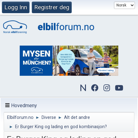
Logg Inn
Registrer deg
Hovedmeny
Elbilforum.no
►
Diverse
►
Alt det andre
►
Er Burger King og lading en god kombinasjon?