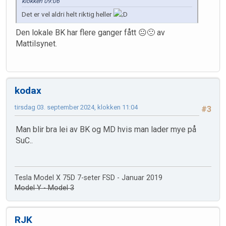
klokken 09:06
Det er vel aldri helt riktig heller
Den lokale BK har flere ganger fått 😐🙁 av
Mattilsynet.
kodax
tirsdag 03. september 2024, klokken 11:04
#3
Man blir bra lei av BK og MD hvis man lader mye på
SuC..
Tesla Model X 75D 7-seter FSD - Januar 2019
Model Y - Model 3
RJK