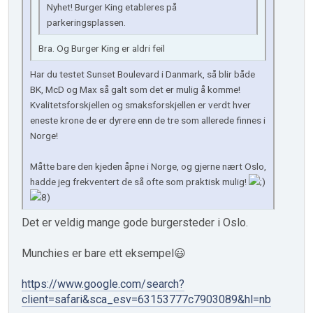
Nyhet! Burger King etableres på
parkeringsplassen.
Bra. Og Burger King er aldri feil
Har du testet Sunset Boulevard i Danmark, så blir både
BK, McD og Max så galt som det er mulig å komme!
Kvalitetsforskjellen og smaksforskjellen er verdt hver
eneste krone de er dyrere enn de tre som allerede finnes i
Norge!
Måtte bare den kjeden åpne i Norge, og gjerne nært Oslo,
hadde jeg frekventert de så ofte som praktisk mulig!
Det er veldig mange gode burgersteder i Oslo.
Munchies er bare ett eksempel😃
https://www.google.com/search?
client=safari&sca_esv=63153777c7903089&hl=nb