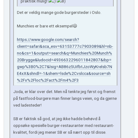
praktisk mulig!
Det er veldig mange gode burgersteder i Oslo.
Munchies er bare ett eksempel😃
https://www.google.com/search?
client=safari&sca_esv=63153777c7903089&hl=nb-
no&cs=1&output=search&q=Munchies%20Munch%
20Brygge&ludocid=4936632296011842807&ibp=
gwp%3B0%2C7&lsig=AB86z5UifbtJzoWyKrelsb7N
E4xX&shndl=-1&shem=lsde%2Cvslcca&source=sh
%2Fx%2Floc%2Fact%2Fm4%2F3
Joda, er klar over det. Men nå tenkte jeg først og fremst
på fastfood-burgere man finner langs veien, og da gjerne
ved ladesteder!
SB er faktisk så god, at jeg ikke hadde behøvd å
oppsøke spesielle burger-restauranter med restaurant-
kvalitet, fordi jeg mener SB er så nært opp til disse.