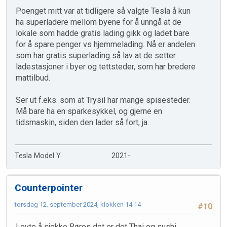
Poenget mitt var at tidligere så valgte Tesla å kun
ha superladere mellom byene for å unngå at de
lokale som hadde gratis lading gikk og ladet bare
for å spare penger vs hjemmelading. Nå er andelen
som har gratis superlading så lav at de setter
ladestasjoner i byer og tettsteder, som har bredere
mattilbud.
Ser ut f.eks. som at Trysil har mange spisesteder.
Må bare ha en sparkesykkel, og gjerne en
tidsmaskin, siden den lader så fort, ja.
Tesla Model Y 2021-
Counterpointer
torsdag 12. september 2024, klokken 14:14
#10
Lovte å sjekke Røros det er det Thai og sushi