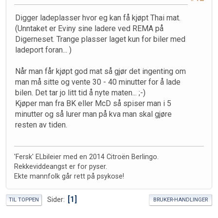
Digger ladeplasser hvor eg kan få kjøpt Thai mat.
(Unntaket er Eviny sine ladere ved REMA på
Digerneset. Trange plasser laget kun for biler med
ladeport foran... )
Når man får kjøpt god mat så gjør det ingenting om
man må sitte og vente 30 - 40 minutter for å lade
bilen. Det tar jo litt tid å nyte maten... ;-)
Kjøper man fra BK eller McD så spiser man i 5
minutter og så lurer man på kva man skal gjøre
resten av tiden.
'Fersk' ELbileier med en 2014 Citroën Berlingo.
Rekkeviddeangst er for pyser.
Ekte mannfolk går rett på psykose!
1
Sider
TIL TOPPEN
BRUKER-HANDLINGER