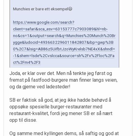
Munchies er bare ett eksempel😃
https://www.google.com/search?
client=safari&sca_esv=63153777c7903089&hl=nb-
no&cs=1&output=search&q=Munchies%20Munch%20Br
ygge&ludocid=4936632296011842807&ibp=gwp%3B
0%2C7&lsig=AB86z5UifbtJzoWyKrelsb7NE4xX&shndl=
-1&shem=lsde%2Cvslcca&source=sh%2Fx%2Floc%2Fa
ct%2Fm4%2F3
Joda, er klar over det. Men nå tenkte jeg først og
fremst på fastfood-burgere man finner langs veien,
og da gjerne ved ladesteder!
SB er faktisk så god, at jeg ikke hadde behøvd å
oppsøke spesielle burger-restauranter med
restaurant-kvalitet, fordi jeg mener SB er så nært
opp til disse.
Og samme med kyllingen dems, så saftig og god at