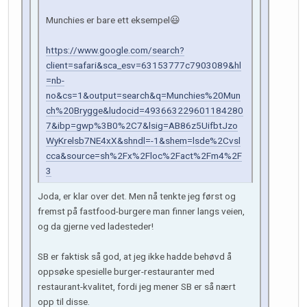
Munchies er bare ett eksempel😃
https://www.google.com/search?
client=safari&sca_esv=63153777c7903089&hl
=nb-
no&cs=1&output=search&q=Munchies%20Mun
ch%20Brygge&ludocid=493663229601184280
7&ibp=gwp%3B0%2C7&lsig=AB86z5UifbtJzo
WyKrelsb7NE4xX&shndl=-1&shem=lsde%2Cvsl
cca&source=sh%2Fx%2Floc%2Fact%2Fm4%2F
3
Joda, er klar over det. Men nå tenkte jeg først og
fremst på fastfood-burgere man finner langs veien,
og da gjerne ved ladesteder!
SB er faktisk så god, at jeg ikke hadde behøvd å
oppsøke spesielle burger-restauranter med
restaurant-kvalitet, fordi jeg mener SB er så nært
opp til disse.