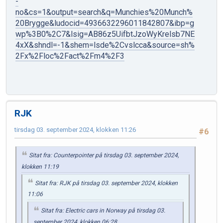
-
no&cs=1&output=search&q=Munchies%20Munch%
20Brygge&ludocid=4936632296011842807&ibp=g
wp%3B0%2C7&lsig=AB86z5UifbtJzoWyKrelsb7NE
4xX&shndl=-1&shem=lsde%2Cvslcca&source=sh%
2Fx%2Floc%2Fact%2Fm4%2F3
RJK
tirsdag 03. september 2024, klokken 11:26
#6
Sitat fra: Counterpointer på tirsdag 03. september 2024,
klokken 11:19
Sitat fra: RJK på tirsdag 03. september 2024, klokken
11:06
Sitat fra: Electric cars in Norway på tirsdag 03.
september 2024, klokken 06:28